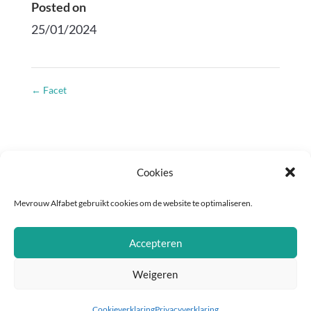
Posted on
25/01/2024
←
Facet
Cookies
Mevrouw Alfabet gebruikt cookies om de website te optimaliseren.
Copyright © 2018-2025 | KvK: 70531846 | Btw-id:
NL001404657B73 |
Privacyverklaring
|
Algemene
Accepteren
voorwaarden
| Fotografie:
Carola Doornbos
Weigeren
Cookieverklaring
Privacyverklaring