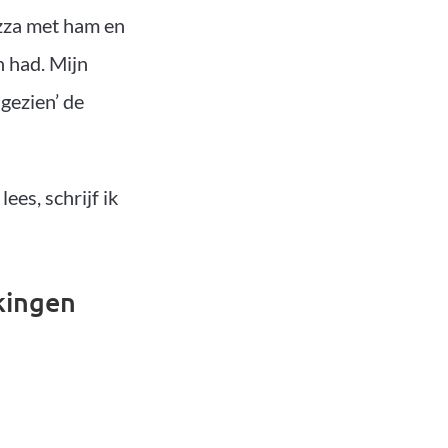
izza met ham en
n had. Mijn
 gezien’ de
ees, schrijf ik
kingen