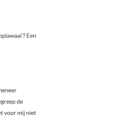
 oplawaai’? Een
 meneer
begreep de
 voor mij niet