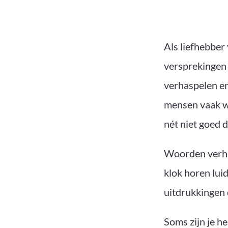
Als liefhebber
versprekingen 
verhaspelen en
mensen vaak we
nét niet goed 
Woorden verhas
klok horen lui
uitdrukkingen 
Soms zijn je h