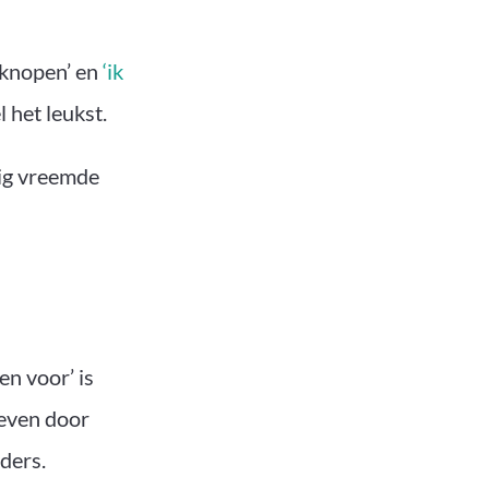
e knopen’ en
‘ik
l het leukst.
tig vreemde
en voor’ is
 even door
ders.