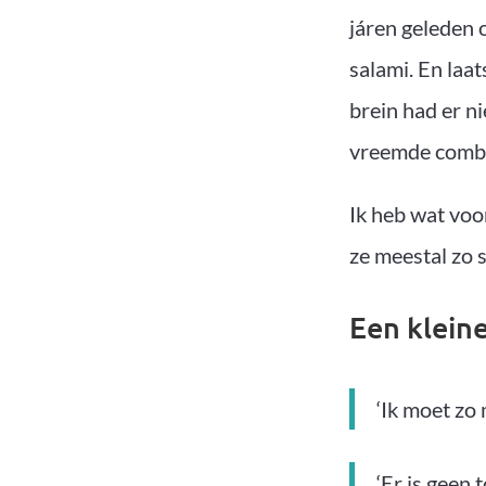
járen geleden 
salami. En laat
brein had er ni
vreemde combin
Ik heb wat voor
ze meestal zo s
Een klein
‘Ik moet zo
‘Er is geen 