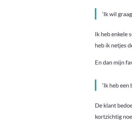
‘Ik wil graa
Ik heb enkele 
heb ik netjes d
En dan mijn fa
‘Ik heb een 
De klant bedoel
kortzichtig no