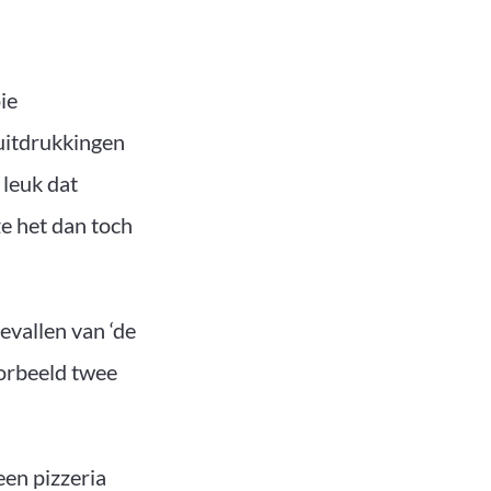
ie
uitdrukkingen
 leuk dat
e het dan toch
vallen van ‘de
oorbeeld twee
een pizzeria