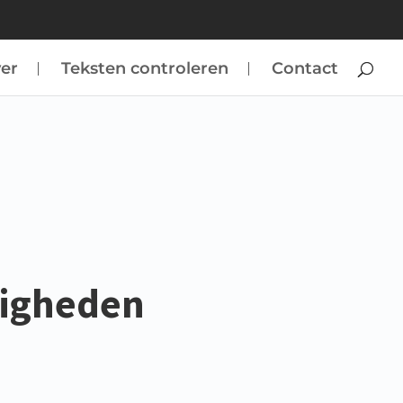
er
Teksten controleren
Contact
kigheden