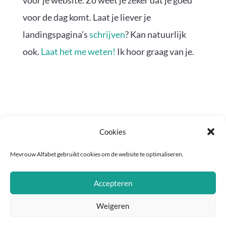
voor de dag komt. Laat je liever je
landingspagina’s
schrijven
? Kan natuurlijk
ook.
Laat het me weten!
Ik hoor graag van je.
Cookies
Mevrouw Alfabet gebruikt cookies om de website te optimaliseren.
Copyright © 2018-2025 | KvK: 70531846 | Btw-id:
NL001404657B73 |
Privacyverklaring
|
Algemene
Accepteren
voorwaarden
| Fotografie:
Carola Doornbos
Weigeren