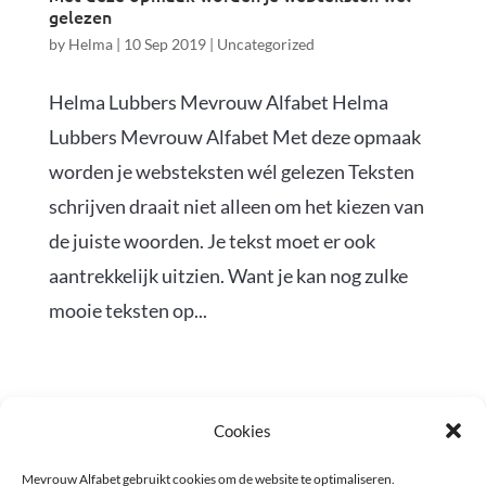
gelezen
by
Helma
|
10 Sep 2019
|
Uncategorized
Helma Lubbers Mevrouw Alfabet Helma
Lubbers Mevrouw Alfabet Met deze opmaak
worden je websteksten wél gelezen Teksten
schrijven draait niet alleen om het kiezen van
de juiste woorden. Je tekst moet er ook
aantrekkelijk uitzien. Want je kan nog zulke
mooie teksten op...
Cookies
Mevrouw Alfabet gebruikt cookies om de website te optimaliseren.