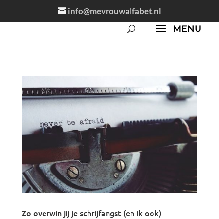
info@mevrouwalfabet.nl
Zo overwin jij je schrijfangst (en ik ook)