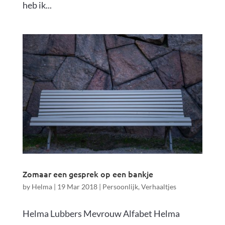
heb ik...
Zomaar een gesprek op een bankje
by
Helma
|
19 Mar 2018
|
Persoonlijk
,
Verhaaltjes
Helma Lubbers Mevrouw Alfabet Helma