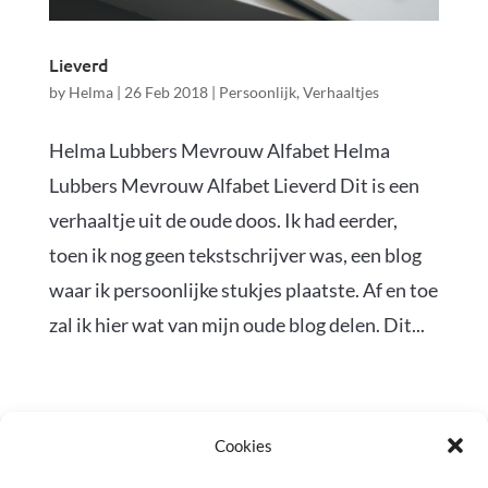
Lieverd
by
Helma
|
26 Feb 2018
|
Persoonlijk
,
Verhaaltjes
Helma Lubbers Mevrouw Alfabet Helma
Lubbers Mevrouw Alfabet Lieverd Dit is een
verhaaltje uit de oude doos. Ik had eerder,
toen ik nog geen tekstschrijver was, een blog
waar ik persoonlijke stukjes plaatste. Af en toe
zal ik hier wat van mijn oude blog delen. Dit...
Cookies