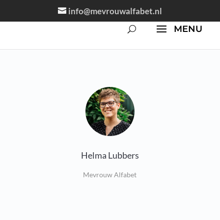
info@mevrouwalfabet.nl
Helma Lubbers
Mevrouw Alfabet