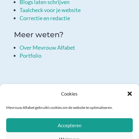
Blogs laten schrijven
Taalcheck voor je website
Correctie en redactie
Meer weten?
Over Mevrouw Alfabet
Portfolio
Cookies
Mevrouw Alfabet gebruikt cookies om de website te optimaliseren.
Copyright © 2018-2025 | KvK: 70531846 | Btw-id:
NL001404657B73 |
Privacyverklaring
|
Algemene
Accepteren
voorwaarden
| Fotografie:
Carola Doornbos